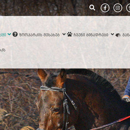
ᲙᲨᲘ
ᲖᲝᲝᲞᲐᲠᲙᲘᲡ ᲨᲔᲡᲐᲮᲔᲑ
ᲩᲕᲔᲜᲘ ᲑᲘᲜᲐᲓᲠᲔᲑᲘ
ᲒᲐ
ᲠᲙᲡ