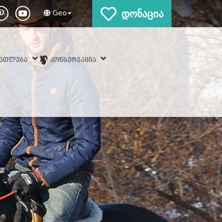
დონაცია
Geo
ᲜᲐᲗᲚᲔᲑᲐ
ᲙᲝᲜᲡᲔᲠᲕᲐᲪᲘᲐ