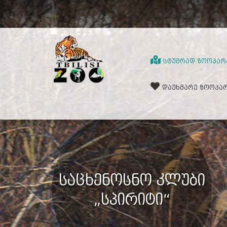
ᲡᲢᲣᲛᲠᲐᲓ ᲖᲝᲝᲞᲐᲠ
ᲓᲐᲔᲮᲛᲐᲠᲔ ᲖᲝᲝᲞᲐ
საცხენოსნო კლუბი
„სპირიტი“