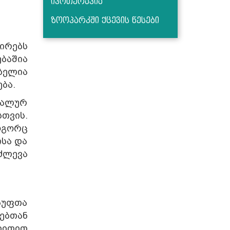
იპოთერაპია
ზოოპარკში ქცევის წესები
ირებს
ბაშია
ბელია
ბა.
უალურ
თვის.
ოგორც
ისა და
ძლევა
 სუფთა
ებთან
რითით