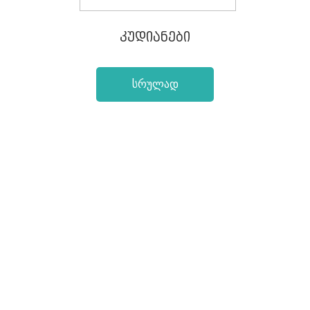
ᲙᲣᲓᲘᲐᲜᲔᲑᲘ
სრულად