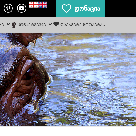
დონაცია
ᲑᲐ
ᲙᲝᲜᲡᲔᲠᲕᲐᲪᲘᲐ
ᲓᲐᲔᲮᲛᲐᲠᲔ ᲖᲝᲝᲞᲐᲠᲙᲡ