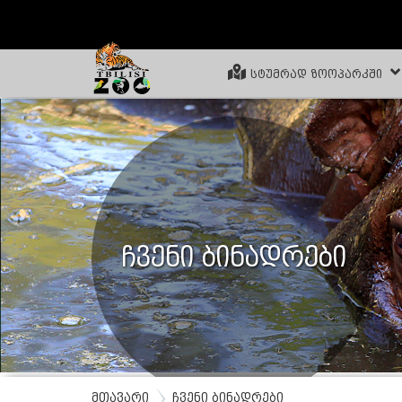
ᲡᲢᲣᲛᲠᲐᲓ ᲖᲝᲝᲞᲐᲠᲙᲨᲘ
ჩვენი ბინადრები
მთავარი
ჩვენი ბინადრები