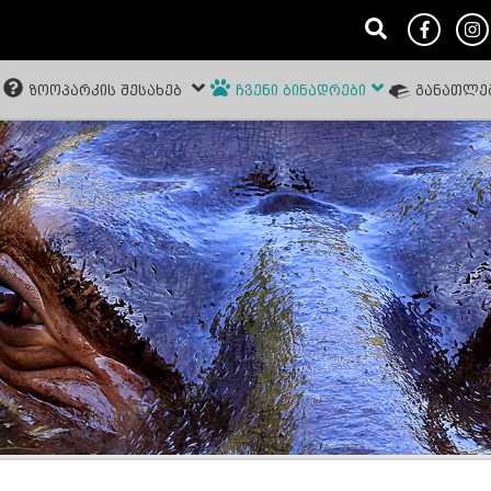
ᲖᲝᲝᲞᲐᲠᲙᲘᲡ ᲨᲔᲡᲐᲮᲔᲑ
ᲩᲕᲔᲜᲘ ᲑᲘᲜᲐᲓᲠᲔᲑᲘ
ᲒᲐᲜᲐᲗᲚᲔ