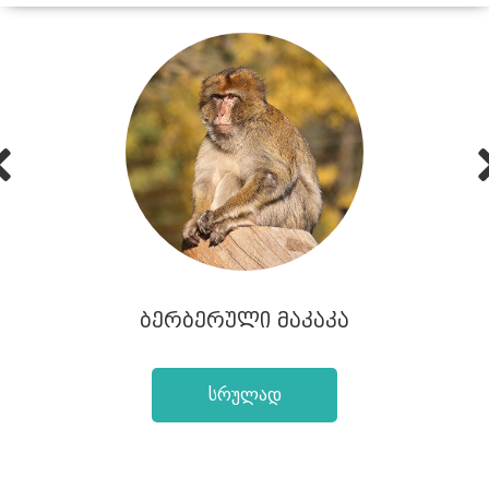
Prev
ᲑᲔᲠᲑᲔᲠᲣᲚᲘ ᲛᲐᲙᲐᲙᲐ
სრულად