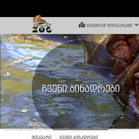
ᲡᲢᲣᲛᲠᲐᲓ ᲖᲝᲝᲞᲐᲠᲙᲨᲘ
ჩვენი ბინადრები
მთავარი
ჩვენი ბინადრები