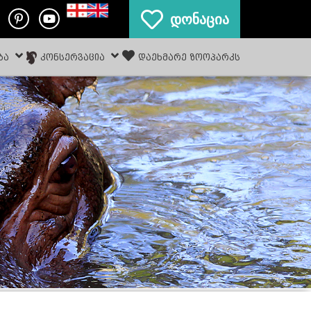
დონაცია
ᲑᲐ
ᲙᲝᲜᲡᲔᲠᲕᲐᲪᲘᲐ
ᲓᲐᲔᲮᲛᲐᲠᲔ ᲖᲝᲝᲞᲐᲠᲙᲡ