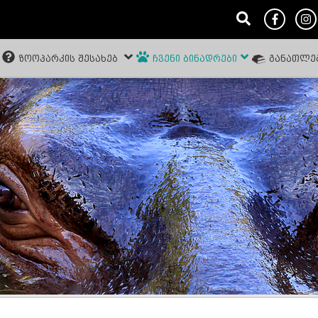
ᲖᲝᲝᲞᲐᲠᲙᲘᲡ ᲨᲔᲡᲐᲮᲔᲑ
ᲩᲕᲔᲜᲘ ᲑᲘᲜᲐᲓᲠᲔᲑᲘ
ᲒᲐᲜᲐᲗᲚᲔ